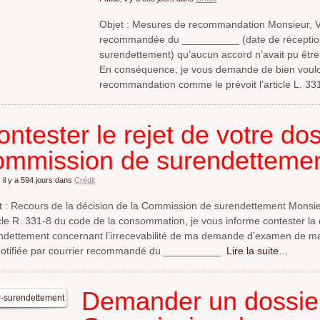
Objet : Mesures de recommandation Monsieur, Vo
recommandée du __________ (date de réception 
surendettement) qu’aucun accord n’avait pu être
En conséquence, je vous demande de bien voulo
recommandation comme le prévoit l’article L. 33
ntester le rejet de votre dos
ommission de surendetteme
 il y a
594 jours
dans
Crédit
t : Recours de la décision de la Commission de surendettement Monsi
ticle R. 331-8 du code de la consommation, je vous informe contester l
ndettement concernant l’irrecevabilité de ma demande d’examen de ma s
notifiée par courrier recommandé du __________
Lire la suite…
Demander un dossier