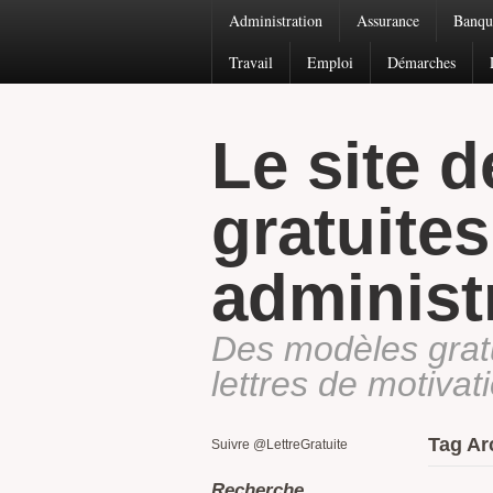
Administration
Assurance
Banqu
Travail
Emploi
Démarches
Le site d
gratuite
administ
Des modèles gratui
lettres de motiva
Tag Ar
Suivre @LettreGratuite
Recherche