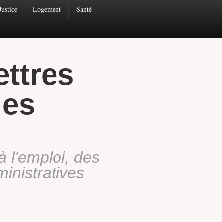
Justice
Logement
Santé
ettres
hes
à l'emploi, des
inistratives