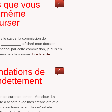
s que vous
0
la même
urser
 le savez, la commission de
u __________ déclaré mon dossier
ionnel par cette commission, je suis en
réanciers la somme
Lire la suite…
ndations de
0
ndettement
on de surendettement Monsieur, La
e d’accord avec mes créanciers et à
tion financière. Elles m’ont été