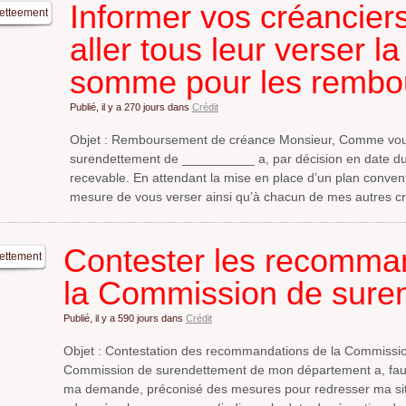
Informer vos créancier
aller tous leur verser 
somme pour les rembo
Publié, il y a
270 jours
dans
Crédit
Objet : Remboursement de créance Monsieur, Comme vous
surendettement de __________ a, par décision en date d
recevable. En attendant la mise en place d’un plan convent
mesure de vous verser ainsi qu’à chacun de mes autres c
Contester les recomma
la Commission de sure
Publié, il y a
590 jours
dans
Crédit
Objet : Contestation des recommandations de la Commissi
Commission de surendettement de mon département a, faut
ma demande, préconisé des mesures pour redresser ma situa