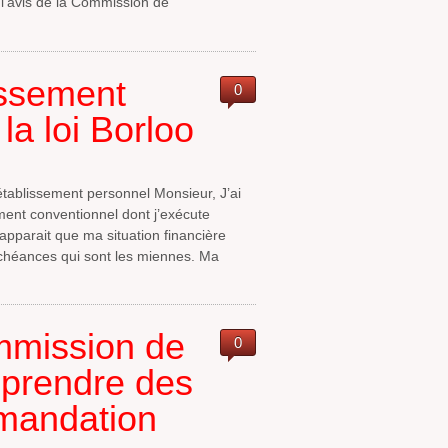
l’avis de la Commission de
issement
0
la loi Borloo
tablissement personnel Monsieur, J’ai
ent conventionnel dont j’exécute
 apparait que ma situation financière
échéances qui sont les miennes. Ma
mmission de
0
 prendre des
mandation