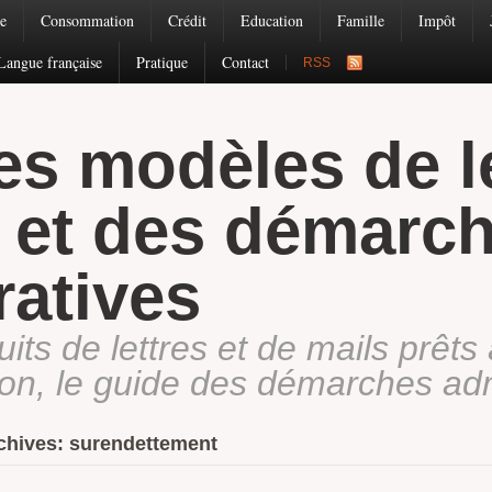
e
Consommation
Crédit
Education
Famille
Impôt
Langue française
Pratique
Contact
RSS
es modèles de l
s et des démarc
ratives
ts de lettres et de mails prêts 
tion, le guide des démarches adm
chives: surendettement