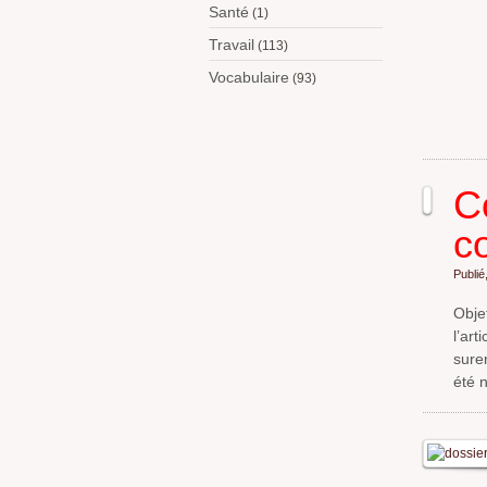
Santé
(1)
Travail
(113)
Vocabulaire
(93)
Co
c
Publié,
Obje
l’ar
sure
été 