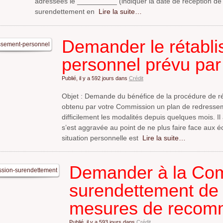
adressées le __________ (indiquer la date de réception de 
surendettement en
Lire la suite…
Demander le rétabl
personnel prévu par 
Publié, il y a
592 jours
dans
Crédit
Objet : Demande du bénéfice de la procédure de ré
obtenu par votre Commission un plan de redressem
difficilement les modalités depuis quelques mois. Il
s’est aggravée au point de ne plus faire face aux 
situation personnelle est
Lire la suite…
Demander à la Co
surendettement de
mesures de recom
Publié, il y a
593 jours
dans
Crédit