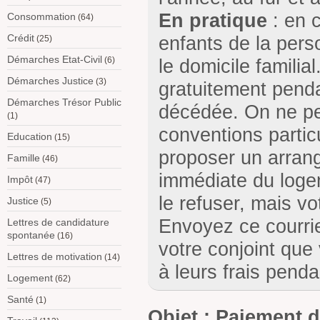
En pratique
: en c
Consommation
(64)
Crédit
enfants de la per
(25)
Démarches Etat-Civil
(6)
le domicile familia
Démarches Justice
(3)
gratuitement penda
Démarches Trésor Public
décédée. On ne peu
(1)
conventions partic
Education
(15)
proposer un arran
Famille
(46)
immédiate du loge
Impôt
(47)
le refuser, mais vo
Justice
(5)
Envoyez ce courrie
Lettres de candidature
spontanée
(16)
votre conjoint que 
Lettres de motivation
(14)
à leurs frais penda
Logement
(62)
Santé
(1)
Objet : Paiement d