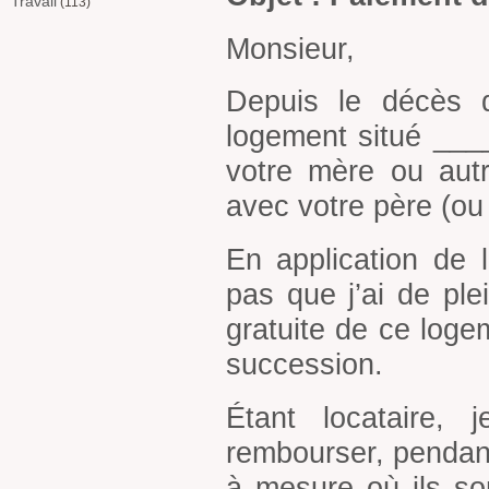
Travail
(113)
Monsieur,
Depuis le décès d
logement situé ___
votre mère ou aut
avec votre père (ou
En application de l
pas que j’ai de ple
gratuite de ce loge
succession.
Étant locataire,
rembourser, pendant 
à mesure où ils so