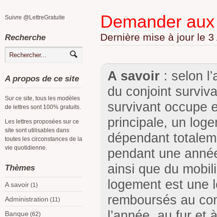
Demander aux h
Suivre @LettreGratuite
Dernière mise à jour le
3 
Recherche
A savoir
: selon l’
A propos de ce site
du conjoint surviva
Sur ce site, tous les modèles
survivant occupe ef
de lettres sont 100% gratuits.
principale, un lo
Les lettres proposées sur ce
site sont utilisables dans
dépendant totalemen
toutes les circonstances de la
vie quotidienne.
pendant une année,
ainsi que du mobil
Thèmes
logement est une lo
A savoir
(1)
remboursés au conj
Administration
(11)
l’année, au fur et 
Banque
(62)