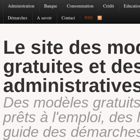
Administration
Banque
Consommation
Crédit
Educatio
Démarches
A savoir
Contact
RSS
Le site des mod
gratuites et d
administrative
Des modèles gratuits 
prêts à l'emploi, des 
guide des démarches