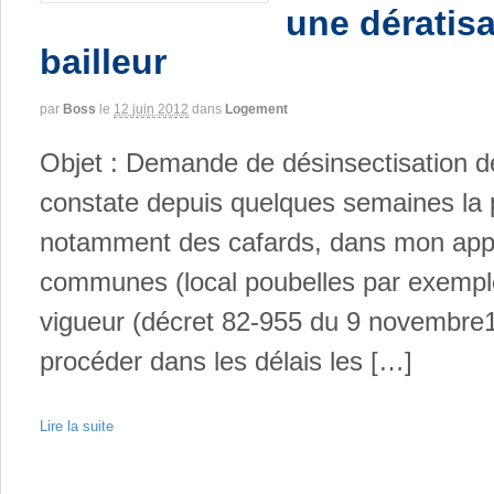
une dératisa
bailleur
par
Boss
le
12 juin 2012
dans
Logement
Objet : Demande de désinsectisation 
constate depuis quelques semaines la p
notamment des cafards, dans mon appa
communes (local poubelles par exemple
vigueur (décret 82-955 du 9 novembre1
procéder dans les délais les […]
Lire la suite