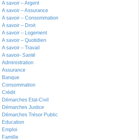
A savoir – Argent
A savoir – Assurance
A savoir – Consommation
A savoir – Droit
A savoir – Logement
A savoir – Quotidien
A savoir – Travail
A savoir- Santé
Administration
Assurance
Banque
Consommation
Crédit
Démarches Etat-Civil
Démarches Justice
Démarches Trésor Public
Education
Emploi
Famille