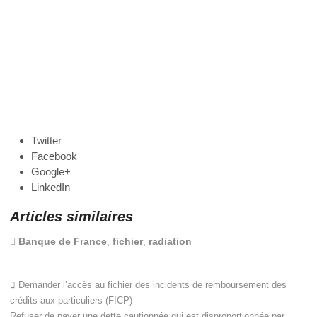
Twitter
Facebook
Google+
LinkedIn
Articles similaires
Banque de France
,
fichier
,
radiation
Demander l’accès au fichier des incidents de remboursement des
crédits aux particuliers (FICP)
Refuser de payer une dette cautionnée qui est disproportionnée par